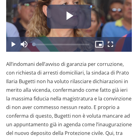
Riproduc
il
Caricato
:
Play
Disattiva
Picture-
Schermo
7.56%
l’audio
in-
intero
Picture
All’indomani dell’avviso di garanzia per corruzione,
video
con richiesta di arresti domiciliari, la sindaca di Prato
Ilaria Bugetti non ha voluto rilasciare dichiarazioni in
merito alla vicenda, confermando come fatto già ieri
la massima fiducia nella magistratura e la convinzione
di non aver commesso nessun reato. E proprio a
conferma di questo, Bugetti non è voluta mancare ad
un appuntamento già in agenda come l’inaugurazione
del nuovo deposito della Protezione civile. Qui, tra