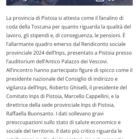
il
Play
Disattiva
Picture-
Schermo
8.40%
l’audio
in-
intero
Picture
La provincia di Pistoia si attesta come il fanalino di
video
coda della Toscana per quanto riguarda la qualità del
lavoro, gli stipendi e, di conseguenza, le pensioni. È
l’allarmante quadro emerso dal Rendiconto sociale
provinciale 2024 dell’Inps, presentato a Pistoia presso
l’auditorium dell’Antico Palazzo dei Vescovi.
All’incontro hanno partecipato figure di spicco come il
presidente nazionale del Consiglio di indirizzo e
vigilanza dell’Inps, Roberto Ghiselli, il presidente del
Comitato Inps di Pistoia, Marcello Cappellini, e la
direttrice della sede provinciale Inps di Pistoia,
Raffaella Buonsanto. I dati sollevano gravi
preoccupazioni sullo stato di salute economico e
sociale del territorio. Il dato più critico riguarda le