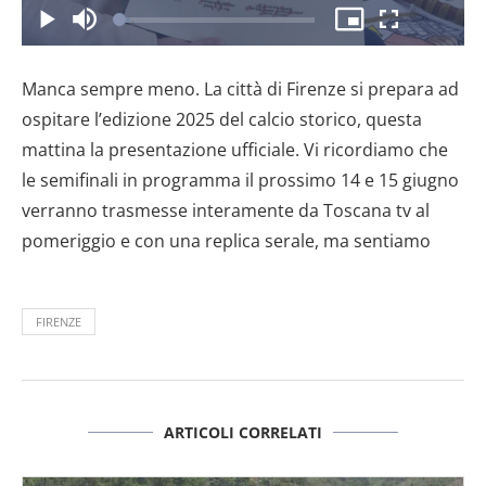
il
Caricato
:
Play
Disattiva
Picture-
Schermo
5.28%
l’audio
in-
intero
Picture
Manca sempre meno. La città di Firenze si prepara ad
video
ospitare l’edizione 2025 del calcio storico, questa
mattina la presentazione ufficiale. Vi ricordiamo che
le semifinali in programma il prossimo 14 e 15 giugno
verranno trasmesse interamente da Toscana tv al
pomeriggio e con una replica serale, ma sentiamo
FIRENZE
ARTICOLI CORRELATI