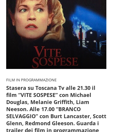
PRATO - Ucciso nel carcere
GROSSETO - INCEND
della Dogaia: la...
SULL’AMIATA: FIAM
SOTTO CONTROLLO DOP
6 Agosto 2026
FILM IN PROGRAMMAZIONE
5 Agosto 2026
Stasera su Toscana Tv alle 21.30 il
film “VITE SOSPESE” con Michael
Douglas, Melanie Griffith, Liam
Neeson. Alle 17.00 “BRANCO
SELVAGGIO” con Burt Lancaster, Scott
Glenn, Redmond Gleeson. Guarda i
trailer dei film in programmazione