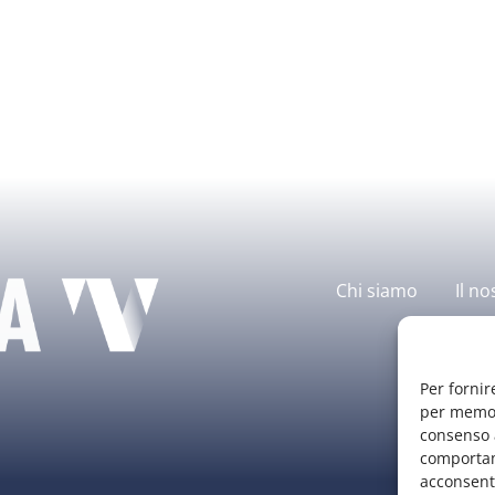
Chi siamo
Il no
Per fornir
per memori
consenso a
comportam
acconsenti