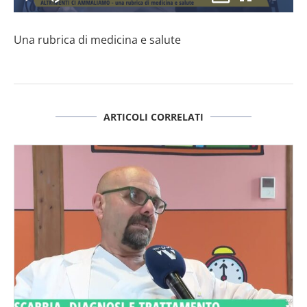
il
Play
Disattiva
Picture-
Schermo
3.08%
l’audio
in-
intero
Picture
Una rubrica di medicina e salute
video
ARTICOLI CORRELATI