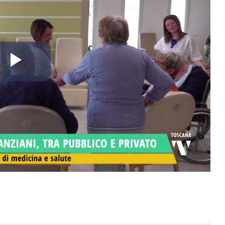
Riproduci
il
video