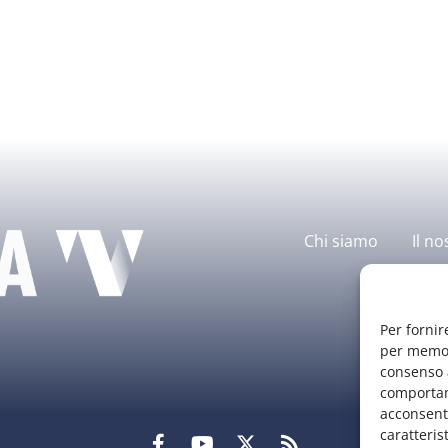
Chi siamo
Il no
Per fornir
per memori
consenso a
comportam
acconsenti
caratteris