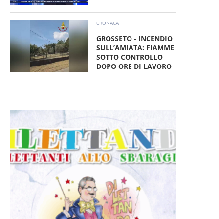
CRONACA
GROSSETO - INCENDIO
SULL’AMIATA: FIAMME
SOTTO CONTROLLO
DOPO ORE DI LAVORO
Altrimenti Ci Ammaliamo –
Altrimenti Ci Ammalia
PUBERTÀ DALL’INFANZIA
LA PAURA DEL BUI
ALL’ETÀ ADULTA
8 Luglio 2026
15 Luglio 2026