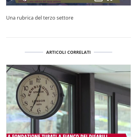
il
Play
Disattiva
Picture-
Schermo
3.28%
l’audio
in-
intero
Picture
Una rubrica del terzo settore
video
ARTICOLI CORRELATI