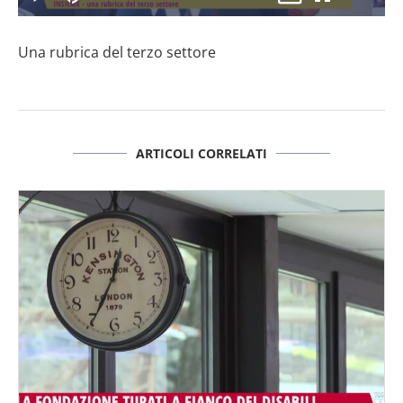
il
Play
Disattiva
Picture-
Schermo
3.02%
l’audio
in-
intero
Picture
Una rubrica del terzo settore
video
ARTICOLI CORRELATI