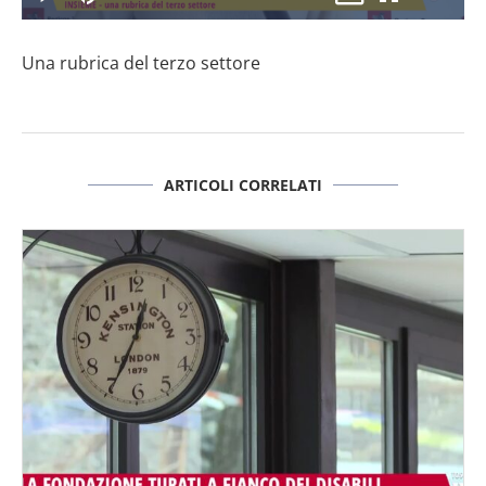
il
Play
Disattiva
Picture-
Schermo
2.97%
l’audio
in-
intero
Picture
Una rubrica del terzo settore
video
ARTICOLI CORRELATI