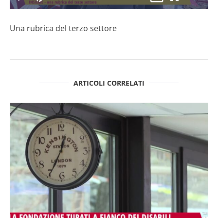
il
Play
Disattiva
Picture-
Schermo
3.70%
l’audio
in-
intero
Picture
Una rubrica del terzo settore
video
ARTICOLI CORRELATI