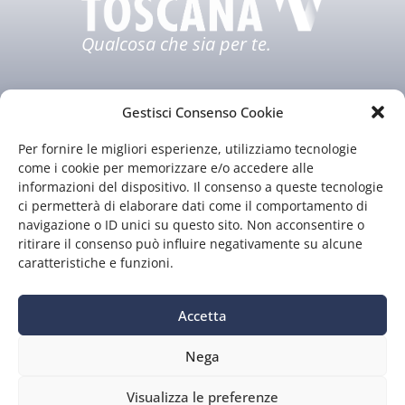
Qualcosa che sia per te.
Gestisci Consenso Cookie
Per fornire le migliori esperienze, utilizziamo tecnologie
come i cookie per memorizzare e/o accedere alle
informazioni del dispositivo. Il consenso a queste tecnologie
ci permetterà di elaborare dati come il comportamento di
Chi siamo
Il nostro staff
navigazione o ID unici su questo sito. Non acconsentire o
Guida TV
Contatti
ritirare il consenso può influire negativamente su alcune
caratteristiche e funzioni.
Accetta
Nega
Privacy
|
Preferenze
Visualizza le preferenze
P.Iva 01549130977 – CF 00222070526 – Iscriz. al ROC n.13573