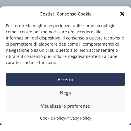
Gestisci Consenso Cookie
Per fornire le migliori esperienze, utilizziamo tecnologie
come i cookie per memorizzare e/o accedere alle
informazioni del dispositivo. Il consenso a queste tecnologie
ci permetterà di elaborare dati come il comportamento di
Chi siamo
Il nostro staff
navigazione o ID unici su questo sito. Non acconsentire o
Guida TV
Contatti
ritirare il consenso può influire negativamente su alcune
caratteristiche e funzioni.
Accetta
Nega
Privacy
|
Preferenze
Visualizza le preferenze
P.Iva 01549130977 – CF 00222070526 – Iscriz. al ROC n.13573
del 23/11/2006
Testata giornalistica iscritta al Tribunale di Prato n.160/90 del
Cookie Policy
Privacy Policy
20/10/1990
Tutti i diritti riservati © 2025