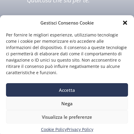
Qualcosa che sia per te.
Gestisci Consenso Cookie
Per fornire le migliori esperienze, utilizziamo tecnologie
come i cookie per memorizzare e/o accedere alle
informazioni del dispositivo. Il consenso a queste tecnologie
ci permetterà di elaborare dati come il comportamento di
Chi siamo
Il nostro staff
navigazione o ID unici su questo sito. Non acconsentire o
Guida TV
Contatti
ritirare il consenso può influire negativamente su alcune
caratteristiche e funzioni.
Accetta
Nega
Privacy
|
Preferenze
Visualizza le preferenze
P.Iva 01549130977 – CF 00222070526 – Iscriz. al ROC n.13573
del 23/11/2006
Testata giornalistica iscritta al Tribunale di Prato n.160/90 del
Cookie Policy
Privacy Policy