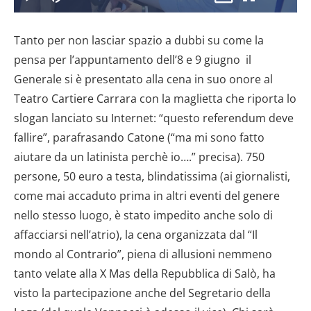
il
Play
Disattiva
Picture-
Schermo
6.83%
l’audio
in-
intero
Picture
Tanto per non lasciar spazio a dubbi su come la
video
pensa per l’appuntamento dell’8 e 9 giugno il
Generale si è presentato alla cena in suo onore al
Teatro Cartiere Carrara con la maglietta che riporta lo
slogan lanciato su Internet: “questo referendum deve
fallire”, parafrasando Catone (“ma mi sono fatto
aiutare da un latinista perchè io….” precisa). 750
persone, 50 euro a testa, blindatissima (ai giornalisti,
come mai accaduto prima in altri eventi del genere
nello stesso luogo, è stato impedito anche solo di
affacciarsi nell’atrio), la cena organizzata dal “Il
mondo al Contrario”, piena di allusioni nemmeno
tanto velate alla X Mas della Repubblica di Salò, ha
visto la partecipazione anche del Segretario della