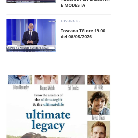
È MODESTA
TOSCANA TG
Toscana TG ore 19.00
del 06/08/2026
Altrimenti Ci Ammaliamo –
Altrimenti Ci Ammalia
PUBERTÀ DALL’INFANZIA
LA PAURA DEL BUI
ALL’ETÀ ADULTA
8 Luglio 2026
15 Luglio 2026