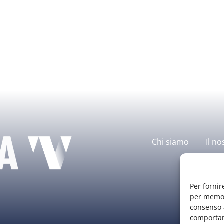
Chi siamo
Il no
Per fornir
per memori
consenso a
comportam