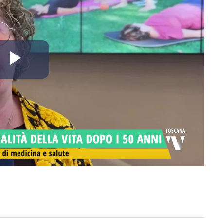
Riproduci
il
video