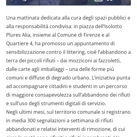
il
Play
Disattiva
Picture-
Schermo
11.23%
l’audio
in-
intero
Picture
Una mattinata dedicata alla cura degli spazi pubblici e
video
alla responsabilità condivisa: in piazza dell’Isolotto
Plures Alia, insieme al Comune di Firenze e al
Quartiere 4, ha promosso un appuntamento di
sensibilizzazione contro il littering, cioè l’abbandono a
terra dei piccoli rifiuti – dai mozziconi ai fazzoletti,
dalle carte agli imballaggi – una delle forme più
comuni e diffuse di degrado urbano. L’iniziativa punta
ad accompagnare cittadini e studenti in un percorso
di maggiore consapevolezza sull’abbandono dei rifiuti
e sull’uso degli strumenti digitali di servizio.
Negli ultimi mesi, sul territorio comunale si registrano
in media 300 segnalazioni a settimana di rifiuti
abbandonati e relativi interventi di rimozione, di cui