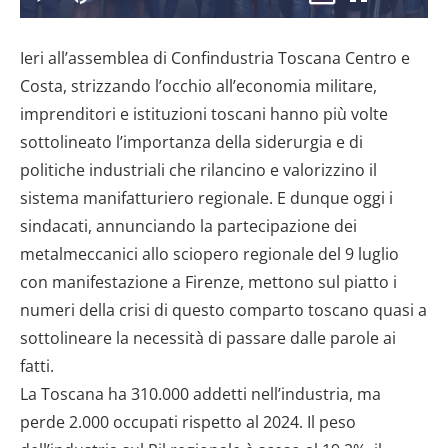
il
Play
Disattiva
Picture-
Schermo
9.78%
l’audio
in-
intero
Picture
Ieri all’assemblea di Confindustria Toscana Centro e
video
Costa, strizzando l’occhio all’economia militare,
imprenditori e istituzioni toscani hanno più volte
sottolineato l’importanza della siderurgia e di
politiche industriali che rilancino e valorizzino il
sistema manifatturiero regionale. E dunque oggi i
sindacati, annunciando la partecipazione dei
metalmeccanici allo sciopero regionale del 9 luglio
con manifestazione a Firenze, mettono sul piatto i
numeri della crisi di questo comparto toscano quasi a
sottolineare la necessità di passare dalle parole ai
fatti.
La Toscana ha 310.000 addetti nell’industria, ma
perde 2.000 occupati rispetto al 2024. Il peso