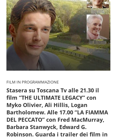
Toscana - Pedaggio Tir Fipili,
PRATO - Il Corteggio St
FILM IN PROGRAMMAZIONE
Cna Toscana: “Giani...
“ritrova” i fuochi...
Stasera su Toscana Tv alle 21.30 il
6 Agosto 2026
6 Agosto 2026
film “THE ULTIMATE LEGACY” con
Myko Olivier, Ali Hillis, Logan
Bartholomew. Alle 17.00 “LA FIAMMA
DEL PECCATO” con Fred MacMurray,
Barbara Stanwyck, Edward G.
Robinson. Guarda i trailer dei film in