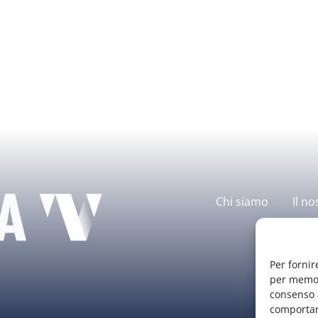
Chi siamo
Il no
Per fornir
per memori
consenso a
comportam