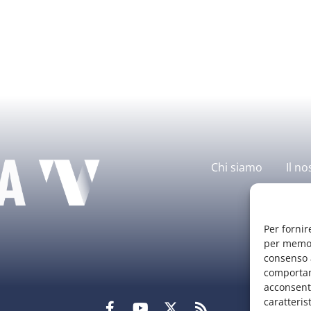
Chi siamo
Il no
Per fornir
per memori
consenso a
comportam
acconsenti
caratteris