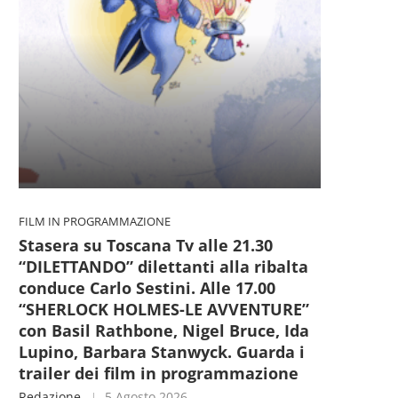
FILM IN PROGRAMMAZIONE
Stasera su Toscana Tv alle 21.30
LIVORNO - EFFETTO VENEZIA
LIVORNO - NUOVE VERI
“DILETTANDO” dilettanti alla ribalta
2025, CHIUDE CON NUMERI...
PER L’ABBATTIMENTO 
conduce Carlo Sestini. Alle 17.00
TIGLI...
5 Agosto 2026
“SHERLOCK HOLMES-LE AVVENTURE”
4 Agosto 2026
con Basil Rathbone, Nigel Bruce, Ida
Lupino, Barbara Stanwyck. Guarda i
trailer dei film in programmazione
Redazione
5 Agosto 2026