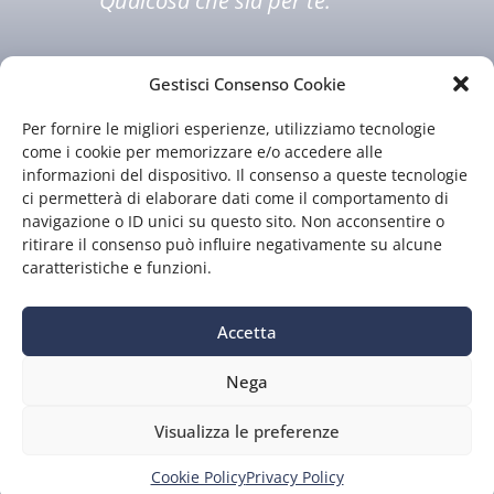
Qualcosa che sia per te.
Gestisci Consenso Cookie
Per fornire le migliori esperienze, utilizziamo tecnologie
come i cookie per memorizzare e/o accedere alle
informazioni del dispositivo. Il consenso a queste tecnologie
ci permetterà di elaborare dati come il comportamento di
Chi siamo
Il nostro staff
navigazione o ID unici su questo sito. Non acconsentire o
Guida TV
Contatti
ritirare il consenso può influire negativamente su alcune
caratteristiche e funzioni.
Accetta
Nega
Privacy
|
Preferenze
Visualizza le preferenze
P.Iva 01549130977 – CF 00222070526 – Iscriz. al ROC n.13573
del 23/11/2006
Testata giornalistica iscritta al Tribunale di Prato n.160/90 del
Cookie Policy
Privacy Policy