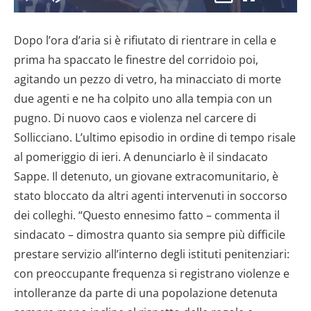
il
Play
Disattiva
Picture-
Schermo
8.18%
l’audio
in-
intero
Picture
Dopo l’ora d’aria si è rifiutato di rientrare in cella e
video
prima ha spaccato le finestre del corridoio poi,
agitando un pezzo di vetro, ha minacciato di morte
due agenti e ne ha colpito uno alla tempia con un
pugno. Di nuovo caos e violenza nel carcere di
Sollicciano. L’ultimo episodio in ordine di tempo risale
al pomeriggio di ieri. A denunciarlo è il sindacato
Sappe. Il detenuto, un giovane extracomunitario, è
stato bloccato da altri agenti intervenuti in soccorso
dei colleghi. “Questo ennesimo fatto – commenta il
sindacato – dimostra quanto sia sempre più difficile
prestare servizio all’interno degli istituti penitenziari:
con preoccupante frequenza si registrano violenze e
intolleranze da parte di una popolazione detenuta