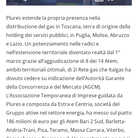
il
Play
Disattiva
Picture-
Schermo
9.98%
l’audio
in-
intero
Picture
Plures estende la propria presenza nella
video
distribuzione del gas in Toscana, terra di origine della
holding dei servizi pubblici, in Puglia, Molise, Abruzzo
e Lazio. Un potenziamento nelle radici e
nell’estensione territoriale diventato realtà dal 1°
marzo grazie all’aggiudicazione di 8 dei 14 Atem,
ambiti territoriali ottimali, di 2i Rete gas che Italgas ha
dovuto cedere su indicazione dell’Autorità Garante
della Concorrenza e del Mercato (AGCM).
L’Associazione Temporanea di Imprese guidata da
Plures e composta da Estra e Centria, società del
Gruppo attive nel settore energia, ha messo sul piatto
186 milioni di euro per gli Atem Bari 2 Sud, Barletta-
Andria-Trani, Pisa, Teramo, Massa Carrara, Viterbo,